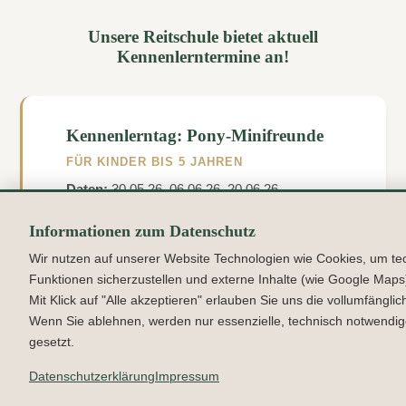
Unsere Reitschule bietet aktuell
Kennenlerntermine an!
Kennenlerntag: Pony-Minifreunde
FÜR KINDER BIS 5 JAHREN
Daten:
30.05.26, 06.06.26, 20.06.26
Informationen zum Datenschutz
Wir nutzen auf unserer Website Technologien wie Cookies, um te
Funktionen sicherzustellen und externe Inhalte (wie Google Maps
Kennenlerntag: Ponyfreunde
Mit Klick auf "Alle akzeptieren" erlauben Sie uns die vollumfängli
Wenn Sie ablehnen, werden nur essenzielle, technisch notwendi
FÜR KINDER VON 5-8 JAHREN
gesetzt.
Daten:
30.05.26, 06.06.26, 12.06.26, 20.06.26,
26.06.26
Datenschutzerklärung
Impressum